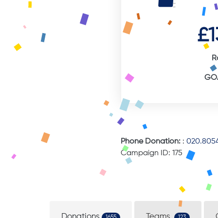
£1
R
GOA
Phone Donation:
:
020.8054
Campaign ID: 175
Donations
Teams
1655
123