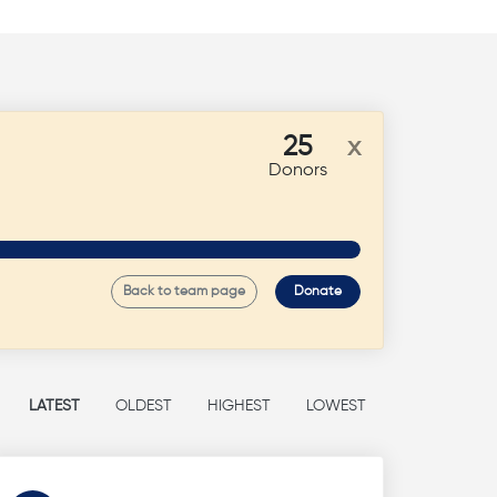
25
x
Donors
Back to team page
Donate
LATEST
OLDEST
HIGHEST
LOWEST