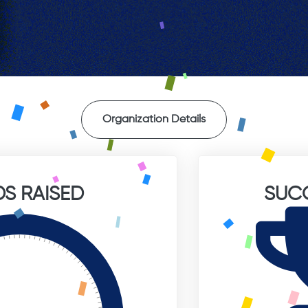
Organization Details
S RAISED
SUC