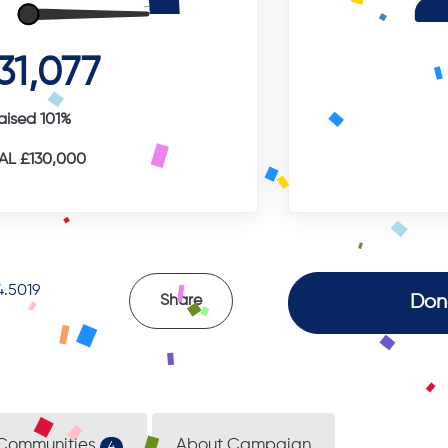
31,077
aised 101%
L £130,000
.5019
Don
Share
Communities
About Campaign
4