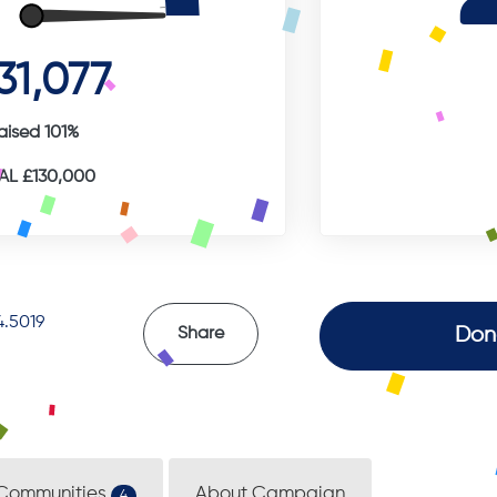
31,077
aised 101%
L £130,000
.5019
Don
Share
Communities
About Campaign
4