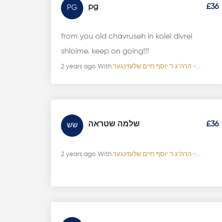
pg
£36
PG
from you old chavruseh in kolel divrei
shloime. keep on going!!!
הרה"ג ר' יוסף חיים שלעזינגער -...
With
2 years ago
£36
שלמה שטראה
שש
הרה"ג ר' יוסף חיים שלעזינגער -...
With
2 years ago