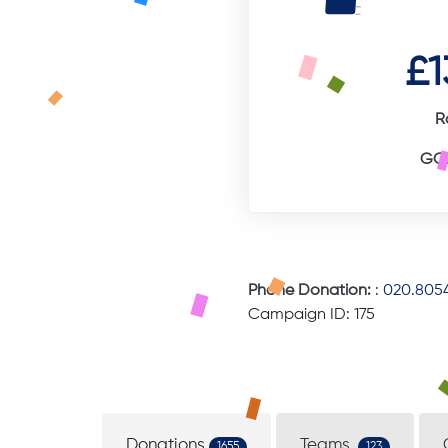
£1
R
GOA
Phone Donation:
:
020.8054
Campaign ID: 175
Donations
Teams
1655
123