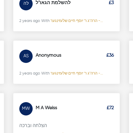
£3
להשלמת הגאו"ל
לה
הרה"ג ר' יוסף חיים שלעזינגער -...
With
2 years ago
Anonymous
£36
AS
הרה"ג ר' יוסף חיים שלעזינגער -...
With
2 years ago
M A Weiss
£72
MW
הצלחה וברכה