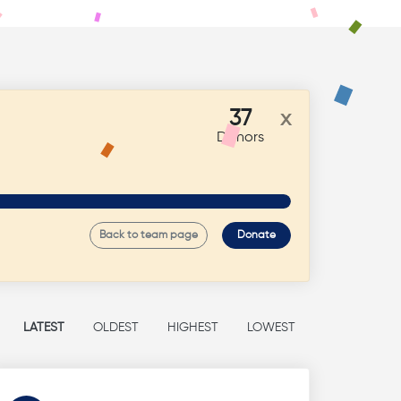
37
x
Donors
Back to team page
Donate
LATEST
OLDEST
HIGHEST
LOWEST