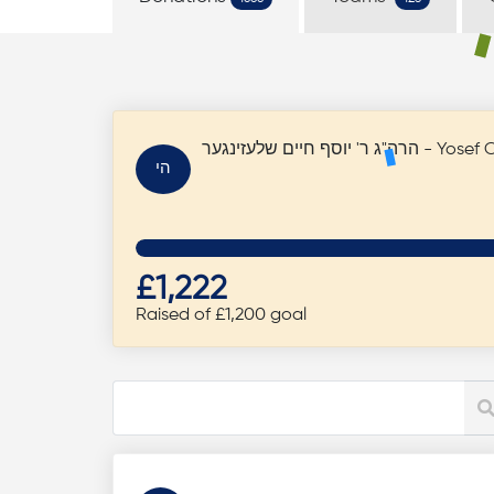
Yosef Chaim Sch)
הי
£1,222
Raised of £1,200 goal