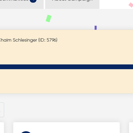
הרה"ג ר' יוסף חיים שלעזינגער - lesinger (ID: 5796