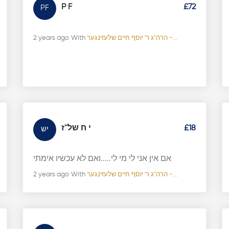
P F
£72
PF
הרה"ג ר' יוסף חיים שלעזינגער -...
With
2 years ago
£18
י ח של''ז
יש
אם אין אני לי מי לי.....ואם לא עכשיו אימתי
הרה"ג ר' יוסף חיים שלעזינגער -...
With
2 years ago