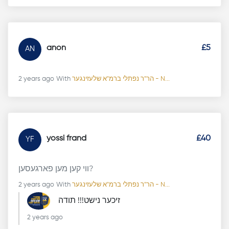
anon
£5
AN
2 years ago
With
הר"ר נפתלי ברמ"א שלעזינגער - N...
yossi frand
£40
YF
ווי קען מען פארגעסען?
2 years ago
With
הר"ר נפתלי ברמ"א שלעזינגער - N...
זיכער נישט!!! תודה
2 years ago