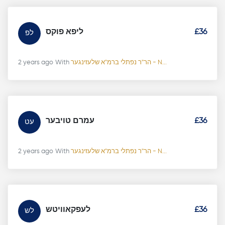
ליפא פוקס
£36
לפ
2 years ago
With
הר"ר נפתלי ברמ"א שלעזינגער - N...
עמרם טויבער
£36
עט
2 years ago
With
הר"ר נפתלי ברמ"א שלעזינגער - N...
לעפקאוויטש
£36
לש