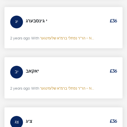
י גינסבערג
£36
יג
2 years ago
With
הר"ר נפתלי ברמ"א שלעזינגער - N...
יאקאב
£36
יב
2 years ago
With
הר"ר נפתלי ברמ"א שלעזינגער - N...
ציג
£36
צג