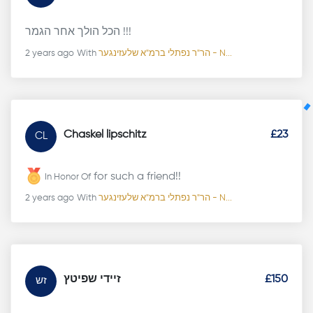
הכל הולך אחר הגמר !!!
2 years ago
With
הר"ר נפתלי ברמ"א שלעזינגער - N...
Chaskel lipschitz
£23
CL
for such a friend!!
In Honor Of
2 years ago
With
הר"ר נפתלי ברמ"א שלעזינגער - N...
זיידי שפיטץ
£150
זש