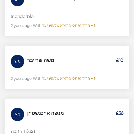
Incriderble
2 years ago
With
הר"ר נפתלי ברמ"א שלעזינגער - N...
משה שרייבר
£10
מש
2 years ago
With
הר"ר נפתלי ברמ"א שלעזינגער - N...
מנשה אייכנשטיין
£36
מא
הצלחה רבה