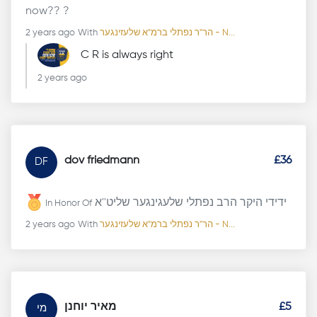
now?? ?
2 years ago
With
הר"ר נפתלי ברמ"א שלעזינגער - N...
C R is always right
2 years ago
dov friedmann
£36
DF
ידידי היקר הרב נפתלי שלעגינגער שליט''א
In Honor Of
2 years ago
With
הר"ר נפתלי ברמ"א שלעזינגער - N...
מאיר יוחנן
£5
מי