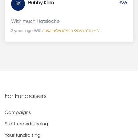
Bubby Klein
£36
BK
With much Hatsloche
2 years ago
With
הר"ר נפתלי ברמ"א שלעזינגער - N...
For Fundraisers
Campaigns
Start crowdfunding
Your fundraising