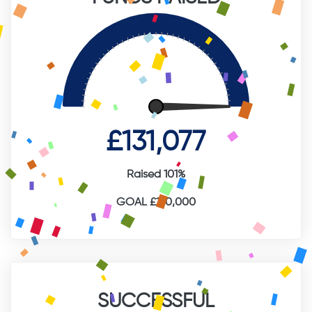
£131,077
Raised 101%
GOAL £130,000
SUCCESSFUL