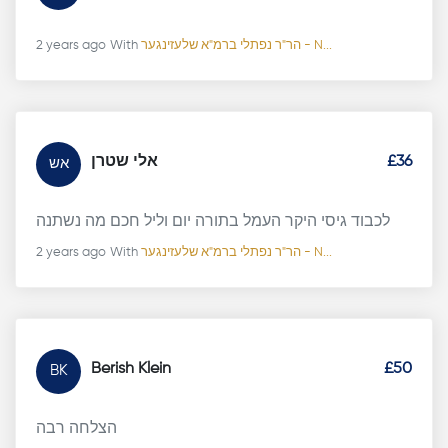
2 years ago
With
הר"ר נפתלי ברמ"א שלעזינגער - N...
אלי שטרן
£36
אש
לכבוד גיסי היקר העמל בתורה יום וליל חכם מה נשתנה
2 years ago
With
הר"ר נפתלי ברמ"א שלעזינגער - N...
Berish Klein
£50
BK
הצלחה רבה