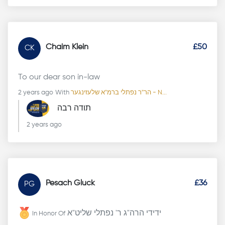
Chaim Klein
£50
CK
To our dear son in-law
2 years ago
With
הר"ר נפתלי ברמ"א שלעזינגער - N...
תודה רבה
2 years ago
Pesach Gluck
£36
PG
ידידי הרה"ג ר' נפתלי שליט"א
In Honor Of